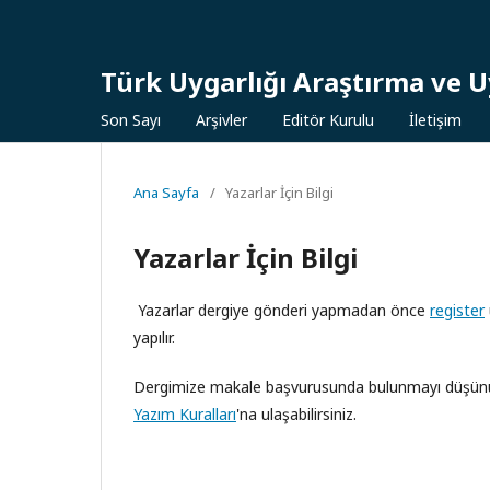
Türk Uygarlığı Araştırma ve 
Son Sayı
Arşivler
Editör Kurulu
İletişim
Ana Sayfa
/
Yazarlar İçin Bilgi
Yazarlar İçin Bilgi
Yazarlar dergiye gönderi yapmadan önce
register
yapılır.
Dergimize makale başvurusunda bulunmayı düşün
Yazım Kuralları
'na ulaşabilirsiniz.