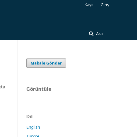
Kayıt
Giriş
Ara
Makale Gönder
kta
Görüntüle
Dil
English
Türkçe