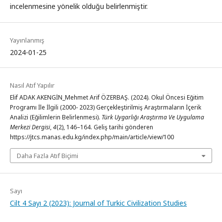
incelenmesine yönelik olduğu belirlenmiştir.
Yayınlanmış
2024-01-25
Nasıl Atıf Yapılır
Elif ADAK AKENGİN_Mehmet Arif ÖZERBAŞ. (2024). Okul Öncesi Eğitim
Programı İle İlgili (2000- 2023) Gerçekleştirilmiş Araştırmaların İçerik
Analizi (Eğilimlerin Belirlenmesi).
Türk Uygarlığı Araştırma Ve Uygulama
Merkezi Dergisi
,
4
(2), 146–164. Geliş tarihi gönderen
https://jtcs.manas.edu.kg/index.php/main/article/view/100
Daha Fazla Atıf Biçimi
Sayı
Cilt 4 Sayı 2 (2023): Journal of Turkic Civilization Studies