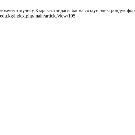
ун мүчөсү Кыргызстандагы басма сөздүн электрондук форматк
s.edu.kg/index.php/main/article/view/105