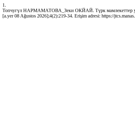
1.
Топчугүл НАРМАМАТОВА_Зеки ОКЙАЙ. Түрк мамлекеттер уюмун
[a.yer 08 Ağustos 2026];4(2):219-34. Erişim adresi: https://jtcs.mana